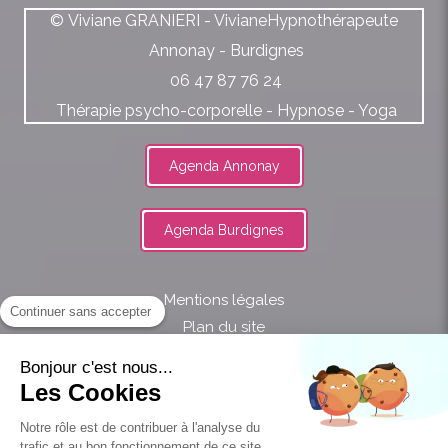
© Viviane GRANIERI - VivianeHypnothérapeute
Annonay - Burdignes
06 47 87 76 24
Thérapie psycho-corporelle - Hypnose - Yoga
Agenda Annonay
Agenda Burdignes
Mentions légales
Continuer sans accepter
Plan du site
Bonjour c'est nous...
Les Cookies
Notre rôle est de contribuer à l'analyse du
proxibienetre
trafic et au bon fonctionnement de ce site.