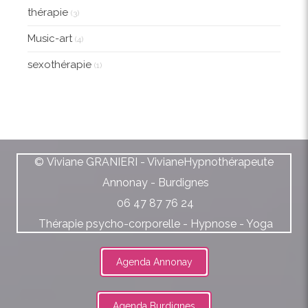
thérapie
(3)
Music-art
(4)
sexothérapie
(1)
© Viviane GRANIERI - VivianeHypnothérapeute
Annonay - Burdignes
06 47 87 76 24
Thérapie psycho-corporelle - Hypnose - Yoga
Agenda Annonay
Agenda Burdignes