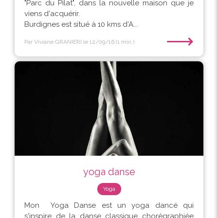
"Parc du Pilat", dans la nouvelle maison que je
viens d'acquérir.
Burdignes est situé à 10 kms d'A...
⟶
Par Viviane GRANIERI
le 12/09/16
(1 min.)
yoga danse
Yoga
Mon Yoga Danse est un yoga dancé qui
s'inspire de la danse classique chorégraphiée