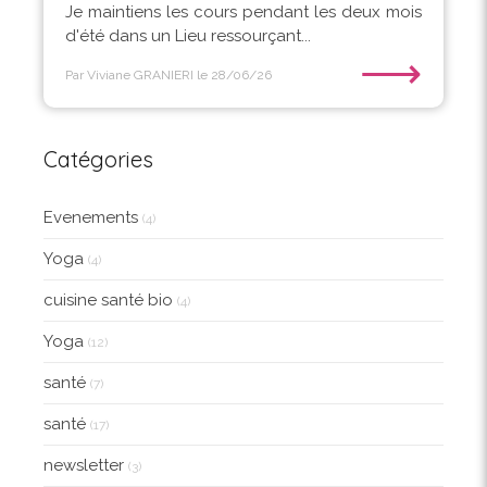
Je maintiens les cours pendant les deux mois
d'été dans un Lieu ressourçant...
⟶
Par Viviane GRANIERI
le 28/06/26
Catégories
Evenements
(4)
Yoga
(4)
cuisine santé bio
(4)
Yoga
(12)
santé
(7)
santé
(17)
newsletter
(3)