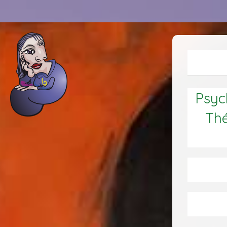
Psych
Thé