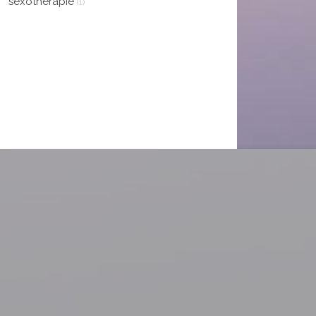
sexothérapie
(1)
plus en plus d’assurance.
une personne
exceptionnelle qui a
Virginie
consacré son temps et
son énergie à mon bien-
être. Je suis sincèrement
reconnaissante pour tout
ce que vous avez fait
pour moi. Bref, si vous
cherchez un thérapeute
qui encourage la liberté
d'expression, qui est
ouvert d'esprit, qui offre
un soutien émotionnel et
spirituel inestimable, alors
Viviane est la personne
qu'il vous faut. Je ne
saurais trop
recommander ses
services. Merci pour tout,
Viviane.