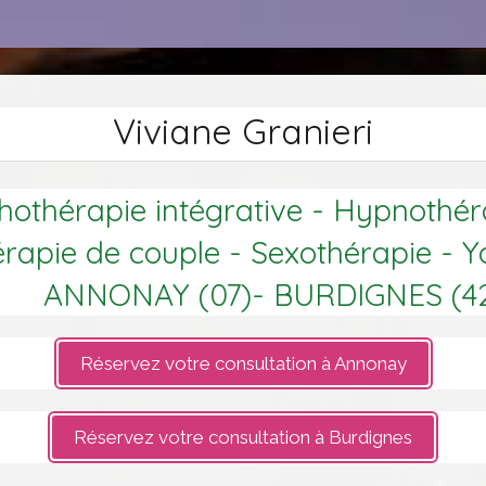
Viviane Granieri
othérapie intégrative - Hypnothér
rapie de couple - Sexothérapie - 
ANNONAY (07)- BURDIGNES (4
Réservez votre consultation à Annonay
Réservez votre consultation à Burdignes