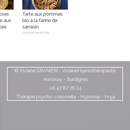
oses
Tarte aux pommes
e aux
bio à la farine de
lles
sarrasin
cuisine santé bio
© Viviane GRANIERI - VivianeHypnothérapeute
Annonay - Burdignes
06 47 87 76 24
Thérapie psycho-corporelle - Hypnose - Yoga