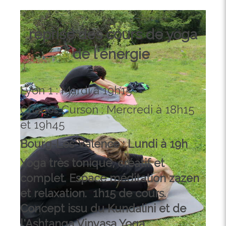
reprise des cours de yoga
de l'énergie
Lyon 1 : Mardi à 19h15
Chanos Curson : Mercredi à 18h15
et 19h45
Bourg-Les-Valence : Lundi à 19h
Yoga très tonique, créatif et
complet. Espace méditation zazen
et relaxation. 1h15 de cours.
Concept issu du Kundalini et de
l'Ashtanga Vinyasa Yoga