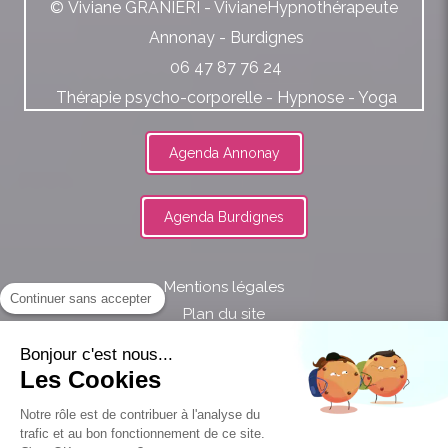
© Viviane GRANIERI - VivianeHypnothérapeute
Annonay - Burdignes
06 47 87 76 24
Thérapie psycho-corporelle - Hypnose - Yoga
Agenda Annonay
Agenda Burdignes
Mentions légales
Continuer sans accepter
Plan du site
Bonjour c'est nous...
Les Cookies
Notre rôle est de contribuer à l'analyse du
proxibienetre
trafic et au bon fonctionnement de ce site.