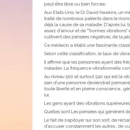
peut être libre ou bien forcée;
Aux Etats-Unis, le Dr David Hawkins, un 
traité de nombreux patients dans le monde 
déjà la cause de sa maladie. D'après lui
assez d'amour et de ""bonnes vibrations" en
cultivent des pensées négatives, de la jal
Ce mèdecin a établi une fascinante class
Selon cette classification, le taux de vibr
Il affirme que les personnes ayant des fr
malades. La fréquence vibrationnelle c
Au niveau 500 et surtout 540 qui est la v
sain d'une personne deviendrait permanent. 
toute liberté et en pleine conscience., gé
lui.
Les gens ayant des vibrations supérieure
Quelles sont Les pensées qui génèrent des
Le fait de s'apitoyer sur son sort, de récla
d'accuser constamment les autres., de cult