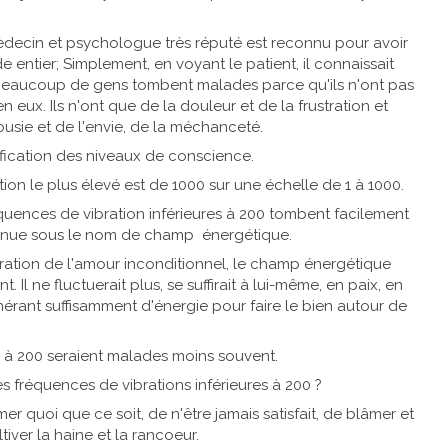
mèdecin et psychologue très réputé est reconnu pour avoir
entier; Simplement, en voyant le patient, il connaissait
, beaucoup de gens tombent malades parce qu'ils n'ont pas
 eux. Ils n'ont que de la douleur et de la frustration et
ousie et de l'envie, de la méchanceté.
ification des niveaux de conscience.
ation le plus élevé est de 1000 sur une échelle de 1 à 1000.
équences de vibration inférieures à 200 tombent facilement
onnue sous le nom de champ énergétique.
ibration de l'amour inconditionnel, le champ énergétique
Il ne fluctuerait plus, se suffirait à lui-même, en paix, en
nérant suffisamment d'énergie pour faire le bien autour de
s à 200 seraient malades moins souvent.
 fréquences de vibrations inférieures à 200 ?
mer quoi que ce soit, de n'être jamais satisfait, de blâmer et
iver la haine et la rancoeur.