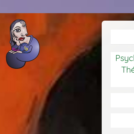
Psych
Thé