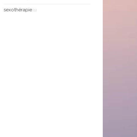
plus en plus d’assurance.
une personne
sexothérapie
(1)
exceptionnelle qui a
Virginie
consacré son temps et
son énergie à mon bien-
être. Je suis sincèrement
reconnaissante pour tout
ce que vous avez fait
pour moi. Bref, si vous
cherchez un thérapeute
qui encourage la liberté
d'expression, qui est
ouvert d'esprit, qui offre
un soutien émotionnel et
spirituel inestimable, alors
Viviane est la personne
qu'il vous faut. Je ne
saurais trop
recommander ses
services. Merci pour tout,
Viviane.