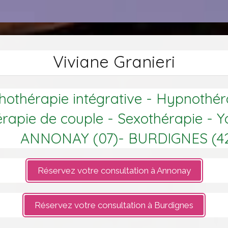
Viviane Granieri
othérapie intégrative - Hypnothér
rapie de couple - Sexothérapie - 
ANNONAY (07)- BURDIGNES (4
Réservez votre consultation à Annonay
Réservez votre consultation à Burdignes