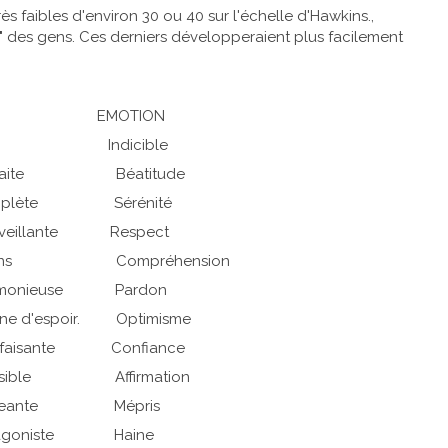
s faibles d'environ 30 ou 40 sur l'échelle d'Hawkins.,
 des gens. Ces derniers développeraient plus facilement
LA VIE. EMOTION
ie est Indicible
rfaite Béatitude
plète Sérénité
eillante Respect
sens Compréhension
armonieuse Pardon
 d'espoir. Optimisme
sfaisante Confiance
sible Affirmation
igeante Mépris
agoniste Haine