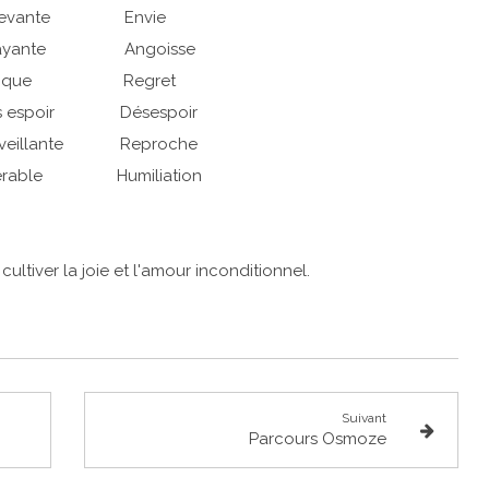
cevante Envie
ayante Angoisse
agique Regret
 espoir Désespoir
veillante Reproche
able Humiliation
 cultiver la joie et l'amour inconditionnel.
Suivant
Parcours Osmoze