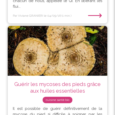
chacun de nous, appelée le Qi. En libérant les
flui...
⟶
Par Viviane GRANIERI
le 04/09/16
(1 min.)
Guérir les mycoses des pieds grâce
aux huiles essentielles
cuisine santé bio
Il est possible de guérir définitivement de la
mycose du pied si difficile à soigner par les