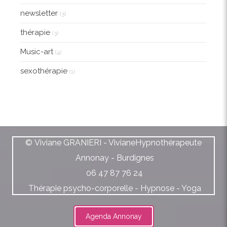
newsletter
(3)
thérapie
(3)
Music-art
(4)
sexothérapie
(1)
© Viviane GRANIERI - VivianeHypnothérapeute
Annonay - Burdignes
06 47 87 76 24
Thérapie psycho-corporelle - Hypnose - Yoga
Agenda Annonay