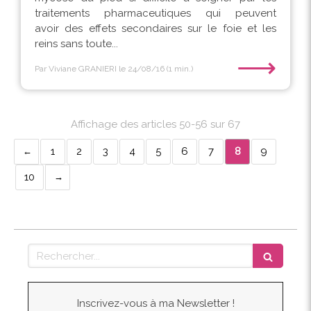
traitements pharmaceutiques qui peuvent
avoir des effets secondaires sur le foie et les
reins sans toute...
⟶
Par Viviane GRANIERI
le 24/08/16
(1 min.)
Affichage des articles 50-56 sur 67
1
2
3
4
5
6
7
8
9
10
Rechercher
Inscrivez-vous à ma Newsletter !