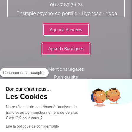
06 47 87 76 24
Thérapie psycho-corporelle - Hypnose - Yoga
Agenda Annonay
Agenda Burdignes
Mentions légales
Continuer sans accepter
Plan du site
Bonjour c'est nous...
Les Cookies
Notre rôle est de contribuer à l'analyse du
proxibienetre
trafic et au bon fonctionnement de ce site.
C'est OK pour vous ?
Lire la politique de confidentialité
Création et référencement du site par Simplébo