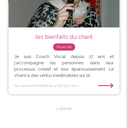
les bienfaits du chant
Music-art
Je suis Coach Vocal depuis 17 ans et
j'accompagne les personnes dans leur
processus créatif et leur épanouissement. Le
chant a des vertus inestimables sur le...
⟶
Par Viviane GRANIERI
le 13/06/23
(1 min.)
1 article