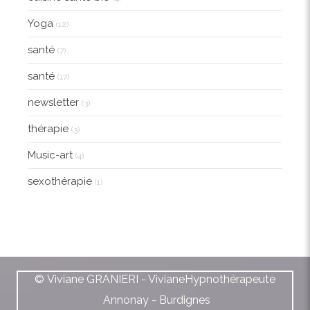
Yoga
(12)
santé
(7)
santé
(17)
newsletter
(3)
thérapie
(3)
Music-art
(4)
sexothérapie
(1)
© Viviane GRANIERI - VivianeHypnothérapeute
Annonay - Burdignes