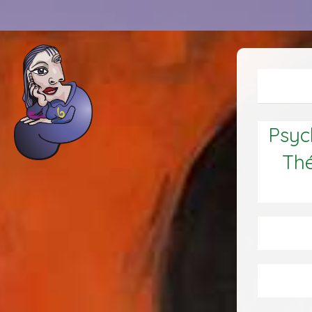
Psych
Thé