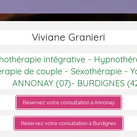
Viviane Granieri
othérapie intégrative - Hypnothér
rapie de couple - Sexothérapie - 
ANNONAY (07)- BURDIGNES (4
Réservez votre consultation à Annonay
Réservez votre consultation à Burdignes