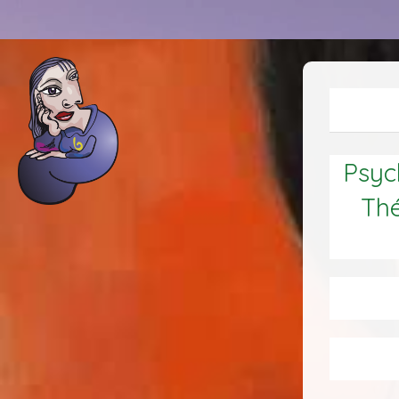
Psych
Thé