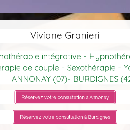
Viviane Granieri
othérapie intégrative - Hypnothér
rapie de couple - Sexothérapie - 
ANNONAY (07)- BURDIGNES (4
Réservez votre consultation à Annonay
Réservez votre consultation à Burdignes